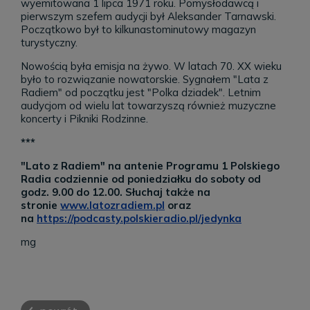
wyemitowana 1 lipca 1971 roku. Pomysłodawcą i
pierwszym szefem audycji był Aleksander Tarnawski.
Początkowo był to kilkunastominutowy magazyn
turystyczny.
Nowością była emisja na żywo. W
latach 70. XX wieku
było to rozwiązanie nowatorskie. Sygnałem "Lata z
Radiem" od początku jest "Polka dziadek". Letnim
audycjom od wielu lat towarzyszą również muzyczne
koncerty i Pikniki Rodzinne.
***
"Lato z Radiem" na antenie Programu 1 Polskiego
Radia codziennie od poniedziałku do soboty od
godz. 9.00 do 12.00. Słuchaj także na
stronie
www.latozradiem.pl
oraz
na
https://podcasty.polskieradio.pl/jedynka
mg