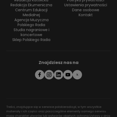
Redakcja Katolicka
Polityka prywatności
Redakcja Ekumeniczna
Ustawienia prywatności
Centrum Edukacji
Dane osobowe
Medialnej
Kontakt
Agencja Muzyczna
Polskiego Radia
Studia nagraniowe i
koncertowe
Sklep Polskiego Radia
Znajdziesz nas na
Treści, znajdujące się w serwisie polskieradio.pl, w tym wszystkie
materiały i ich części oraz poszczególne elementy samego serwisu
mają charakter utworów lub wytworów objętych ochroną Ustawy z dnia