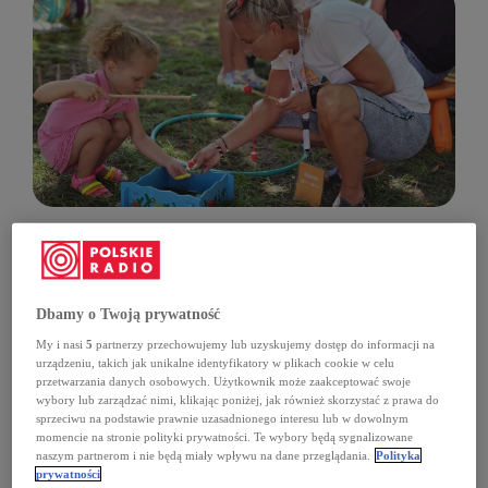
Pikniki Rodzinne to imprezy plenerowe organizowane
Dbamy o Twoją prywatność
przez Polskie Radio w ramach "Lata z Radiem". Celem
jest zapewnienie rozrywki rodzinom i
My i nasi
5
partnerzy przechowujemy lub uzyskujemy dostęp do informacji na
słuchaczom naszej kultowej audycji. W tym roku, hasło
urządzeniu, takich jak unikalne identyfikatory w plikach cookie w celu
główne brzmi: "Z życia wzięte". Start nastąpił w
przetwarzania danych osobowych. Użytkownik może zaakceptować swoje
wybory lub zarządzać nimi, klikając poniżej, jak również skorzystać z prawa do
sobotę 20 czerwca o godz. 12, a finał zaplanowany
sprzeciwu na podstawie prawnie uzasadnionego interesu lub w dowolnym
został na sobotę 5 września w Białych Błotach.
momencie na stronie polityki prywatności. Te wybory będą sygnalizowane
naszym partnerom i nie będą miały wpływu na dane przeglądania.
Polityka
Wracają "Potańcówki"
prywatności