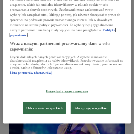
urządzeniu, takich jak unikalne identyfikatory w plikach cookie w celu
przetwarzania danych osobowych. Użytkownik może zaakceptować swoje
wybory lub zarządzać nimi, klikając poniżej, jak również skorzystać z prawa do
sprzeciwu na podstawie prawnie uzasadnionego interesu lub w dowolnym
momencie na stronie polityki prywatności. Te wybory będą sygnalizowane
naszym partnerom i nie będą miały wpływu na dane przeglądania.
Polityka
prywatności
Wraz z naszymi partnerami przetwarzamy dane w celu
zapewnienia:
Użycie dokładnych danych geolokalizacyjnych. Aktywne skanowanie
charakterystyki urządzenia do celów identyfikacji. Przechowywanie informacji na
urządzeniu lub dostęp do nich. Spersonalizowane reklamy i treści, pomiar reklam
i treści, badnie odbiorców i ulepszanie usług.
Lato z Radiem i Telewizją Polską w Lublinie.
L
Lista partnerów (dostawców)
Justyna Steczkowska zaprasza na koncert
S
Ustawienia zaawansowane
Odrzucenie wszystkich
Akceptuję wszystkie