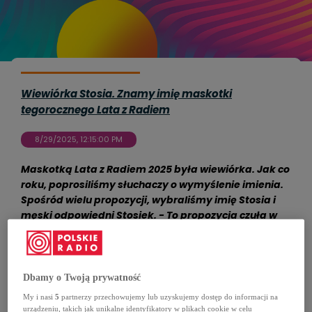
Wiewiórka Stosia. Znamy imię maskotki
tegorocznego Lata z Radiem
8/29/2025, 12:15:00 PM
Maskotką Lata z Radiem 2025 była wiewiórka. Jak co
roku, poprosiliśmy słuchaczy o wymyślenie imienia.
Spośród wielu propozycji, wybraliśmy imię Stosia i
męski odpowiedni Stosiek. - To propozycja czuła w
wyrazie, a zarazem z przekazem. Chodziło
oczywiście o setną rocznicę Polskiego Radia -
tłumaczy pani Anna z Wrocławia.
Dbamy o Twoją prywatność
My i nasi
5
partnerzy przechowujemy lub uzyskujemy dostęp do informacji na
urządzeniu, takich jak unikalne identyfikatory w plikach cookie w celu