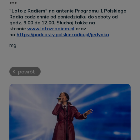
***
"Lato z Radiem" na antenie Programu 1 Polskiego
Radia codziennie od poniedziałku do soboty od
godz. 9.00 do 12.00. Słuchaj także na
stronie
www.latozradiem.pl
oraz
na
https://podcasty.polskieradio.pl/jedynka
mg
powrót