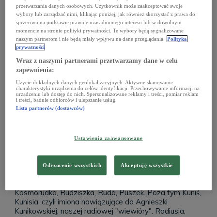
przetwarzania danych osobowych. Użytkownik może zaakceptować swoje
wybory lub zarządzać nimi, klikając poniżej, jak również skorzystać z prawa do
sprzeciwu na podstawie prawnie uzasadnionego interesu lub w dowolnym
momencie na stronie polityki prywatności. Te wybory będą sygnalizowane
naszym partnerom i nie będą miały wpływu na dane przeglądania.
Polityka
prywatności
Wraz z naszymi partnerami przetwarzamy dane w celu
zapewnienia:
Użycie dokładnych danych geolokalizacyjnych. Aktywne skanowanie
charakterystyki urządzenia do celów identyfikacji. Przechowywanie informacji na
urządzeniu lub dostęp do nich. Spersonalizowane reklamy i treści, pomiar reklam
i treści, badnie odbiorców i ulepszanie usług.
Lista partnerów (dostawców)
Ustawienia zaawansowane
Jakie imiona proponowali słuchacze?
Słuchacze Lata z Radiem jak zwykle byli pomysłowi.
Wiele propozycji związanych było z polskim astronautą,
Odrzucenie wszystkich
Akceptuję wszystkie
Sławoszem Uznańskim. - Pojawiły się pomysły
związane z kolorem. Rudelka, Rudaszka, Rudynka,
Kosmorudka, Rudziszka, Ruda, Puszek. Poza tym Kuniś,
Kunisia, czyli imiona nawiązujące do Agnieszki
Kunikowskiej, naszej radiowej "wiewióry". Radiusia,