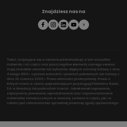
Znajdziesz nas na
Treści, znajdujące się w serwisie polskieradio.pl, w tym wszystkie
materiały i ich części oraz poszczególne elementy samego serwisu
mają charakter utworów lub wytworów objętych ochroną Ustawy z dnia
4 lutego 1994 r. o prawie autorskim i prawach pokrewnych lub Ustawy z
dnia 30 czerwca 2000 r. Prawo własności przemysłowej. Prawa o
których mowa w zdaniu poprzedzającym przysługują Polskiemu Radiu
S.A. w likwidacji lub podmiotom trzecim. Jakiekolwiek kopiowanie,
zapisywanie, powielanie, reprodukowanie oraz rozpowszechnianie
materiałów zamieszczonych w serwisie, zarówno w części, jak i w
całości jest zabronione bez uprzedniej pisemnej zgody uprawnionego.