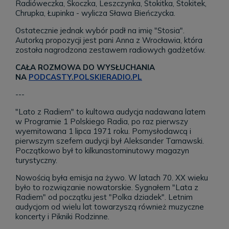
Radióweczka, Skoczka, Leszczynka, Stokitka, Stokitek,
Chrupka, Łupinka - wylicza Sława Bieńczycka.
Ostatecznie jednak wybór padł na imię "Stosia".
Autorką propozycji jest pani Anna z Wrocławia, która
została nagrodzona zestawem radiowych gadżetów.
CAŁA ROZMOWA DO WYSŁUCHANIA
NA
PODCASTY.POLSKIERADIO.PL
---
"Lato z Radiem" to kultowa audycja nadawana latem
w Programie 1 Polskiego Radia, po raz pierwszy
wyemitowana 1 lipca 1971 roku. Pomysłodawcą i
pierwszym szefem audycji był Aleksander Tarnawski.
Początkowo był to kilkunastominutowy magazyn
turystyczny.
Nowością była emisja na żywo. W
latach 70. XX wieku
było to rozwiązanie nowatorskie. Sygnałem "Lata z
Radiem" od początku jest "Polka dziadek". Letnim
audycjom od wielu lat towarzyszą również muzyczne
koncerty i Pikniki Rodzinne.