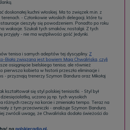
ślanką.
 doskonałej kuchni włoskiej. Ma to związek m.in. z
terenach. - Członkowie włoskich delegacji, które tu
 restauracje cieszyły się powodzeniem. Ponadto po roku
 na wakacje. Szukali tych smaków, nostalgii. Z tych
ę przyjęły - nie ma wątpliwości gość Jedynki.
fanów tenisa i samych adeptów tej dyscypliny.
Z
-Biała związana jest bowiem Maja Chwalińska, czyli
sze osiągnięcie bielskiego tenisa, ale również
 pierwsza kobieta w historii przeszła eliminacje i
os - przyznają trenerzy Szymon Bandura oraz Mikołaj
kształtował się styl polskiej tenisistki. - Styl był
ziesięciolatką, uczono ją np. tych wysokich
 różnych rzeczy na korcie i zmieniała tempo. Teraz na
iały z tym przeciwniczki - analizuje Szymon Bandura.
 zwrócili uwagę, że Chwalińska dodała świeżości do
chać na
polskieradio.pl
.