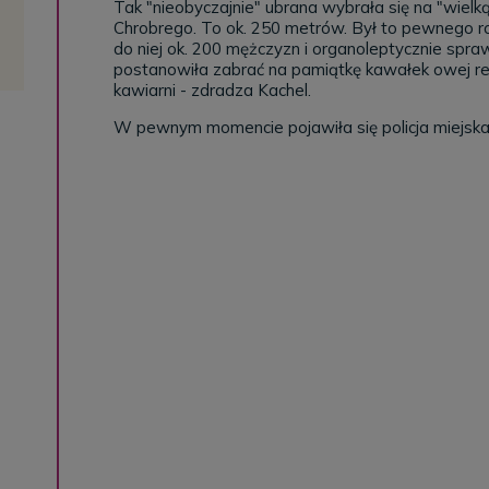
Tak "nieobyczajnie" ubrana wybrała się na "wielk
Chrobrego. To ok. 250 metrów. Był to pewnego ro
do niej ok. 200 mężczyzn i organoleptycznie sprawdz
postanowiła zabrać na pamiątkę kawałek owej reli
kawiarni - zdradza Kachel.
W pewnym momencie pojawiła się policja miejska 