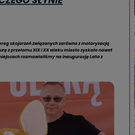
 CZEGO SŁYNIE
zereg skojarzeń związanych zarówno z motoryzacją
turę z przełomu XIX i XX wieku miasto zyskało nawet
iejscach rozmawialiśmy na inaugurację Lata z