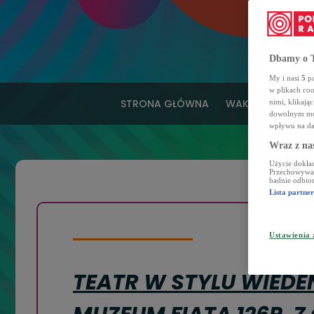
Dbamy o T
My i nasi
5
pa
w plikach co
STRONA GŁÓWNA
WAKACJE MARZE
nimi, klikają
dowolnym mom
wpływu na da
Wraz z na
Użycie dokład
Przechowywani
badnie odbior
Lista partne
Ustawienia
TEATR W STYLU WIEDEŃ