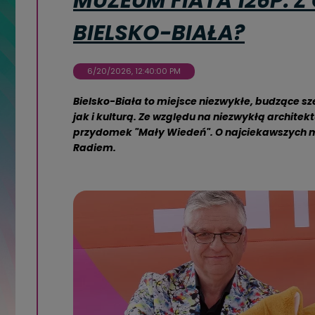
MUZEUM FIATA 126P. Z
BIELSKO-BIAŁA?
6/20/2026, 12:40:00 PM
Bielsko-Biała to miejsce niezwykłe, budzące s
jak i kulturą. Ze względu na niezwykłą architek
przydomek "Mały Wiedeń". O najciekawszych m
Radiem.