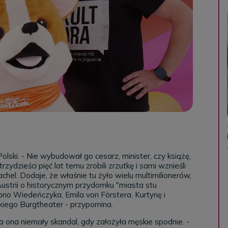
olski. - Nie wybudował go cesarz, minister, czy książę,
zydzieści pięć lat temu zrobili zrzutkę i sami wznieśli
chel. Dodaje, że właśnie tu żyło wielu multimilionerów,
strii o historycznym przydomku "miasta stu
no Wiedeńczyka, Emila von Förstera. Kurtynę i
iego Burgtheater - przypomina.
a ona niemały skandal, gdy założyła męskie spodnie. -