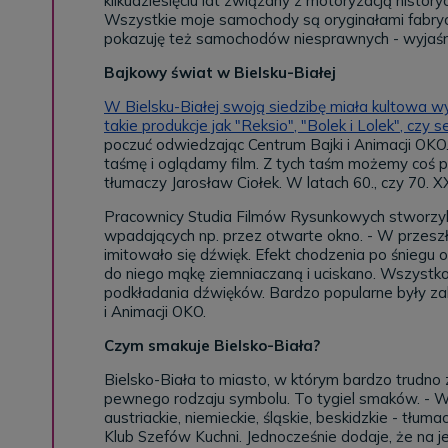
kilkudziesięciu lat związany z motoryzacją history
Wszystkie moje samochody są oryginałami fabryc
pokazuję też samochodów niesprawnych - wyjaśn
Bajkowy świat w Bielsku-Białej
W Bielsku-Białej swoją siedzibę miała kultowa 
takie produkcje jak "Reksio", "Bolek i Lolek", czy 
poczuć odwiedzając Centrum Bajki i Animacji OK
taśmę i oglądamy film. Z tych taśm możemy coś po
tłumaczy Jarosław Ciołek. W latach 60., czy 70. 
Pracownicy Studia Filmów Rysunkowych stworzyli
wpadających np. przez otwarte okno. - W przeszł
imitowało się dźwięk. Efekt chodzenia po śnieg
do niego mąkę ziemniaczaną i uciskano. Wszystk
podkładania dźwięków. Bardzo popularne były zab
i Animacji OKO.
Czym smakuje Bielsko-Biała?
Bielsko-Biała to miasto, w którym bardzo trudno 
pewnego rodzaju symbolu. To tygiel smaków. - 
austriackie, niemieckie, śląskie, beskidzkie - tł
Klub Szefów Kuchni. Jednocześnie dodaje, że na je