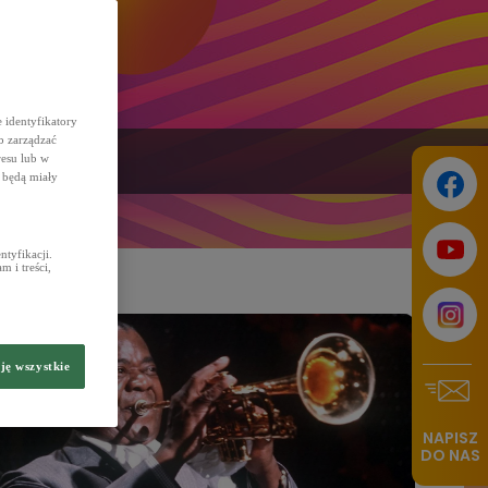
 identyfikatory
b zarządzać
resu lub w
 będą miały
tyfikacji.
 i treści,
ję wszystkie
NAPISZ
DO NAS