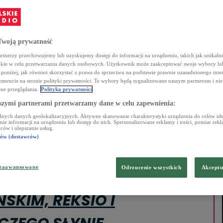
woją prywatność
rtnerzy przechowujemy lub uzyskujemy dostęp do informacji na urządzeniu, takich jak unikalne
okie w celu przetwarzania danych osobowych. Użytkownik może zaakceptować swoje wybory lu
Ń
KONCERTY
HISTORIA JEDNEJ PIOSENKI
KONKURSY
c poniżej, jak również skorzystać z prawa do sprzeciwu na podstawie prawnie uzasadnionego inte
encie na stronie polityki prywatności. Te wybory będą sygnalizowane naszym partnerom i nie
ne przeglądania.
Polityka prywatności
szymi partnerami przetwarzamy dane w celu zapewnienia:
nych danych geolokalizacyjnych. Aktywne skanowanie charakterystyki urządzenia do celów iden
e informacji na urządzeniu lub dostęp do nich. Spersonalizowane reklamy i treści, pomiar reklam
ców i ulepszanie usług.
rów (dostawców)
 zaawansowane
Odrzucenie wszystkich
Akceptu
SKIM, REKSIO I