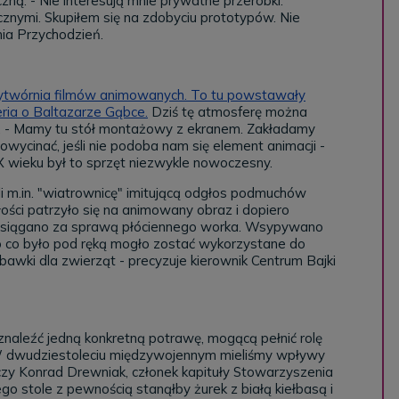
czną. - Nie interesują mnie prywatne przeróbki.
znymi. Skupiłem się na zdobyciu prototypów. Nie
ia Przychodzień.
wytwórnia filmów animowanych. To tu powstawały
seria o Baltazarze Gąbce.
Dziś tę atmosferę można
O. - Mamy tu stół montażowy z ekranem. Zakładamy
wycinać, jeśli nie podoba nam się element animacji -
XX wieku był to sprzęt niezwykle nowoczesny.
 m.in. "wiatrownicę" imitującą odgłos podmuchów
ości patrzyło się na animowany obraz i dopiero
u osiągano za sprawą płóciennego worka. Wsypywano
o co było pod ręką mogło zostać wykorzystane do
awki dla zwierząt - precyzuje kierownik Centrum Bajki
znaleźć jedną konkretną potrawę, mogącą pełnić rolę
W dwudziestoleciu międzywojennym mieliśmy wpływy
umaczy Konrad Drewniak, członek kapituły Stowarzyszenia
go stole z pewnością stanąłby żurek z białą kiełbasą i