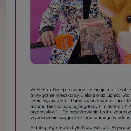
W Bielsku-Białej na uwagę zasługuje m.in.
Teatr P
a wyłącznie mieszkańcy Bielska oraz Lipnika. Sto tr
sobie piękny teatr - tłumaczy przewodnik Jacek Ka
a samo Bielsko było najbogatszym miastem CK Au
przemysłów". - Do projektowania teatru zaproszo
wyposażenie ściągnięto z legendarnego wiedeńsk
Aktorką tego teatru była Klara Resiotti. Wywołał