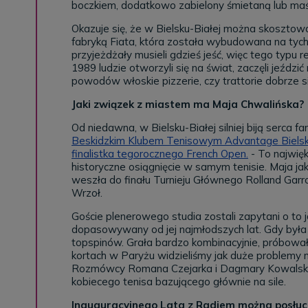
boczkiem, dodatkowo zabielony śmietaną lub ma
Okazuje się, że w Bielsku-Białej można skosztować
fabryką Fiata, która została wybudowana na tych 
przyjeżdżały musieli gdzieś jeść, więc tego typu
1989 ludzie otworzyli się na świat, zaczęli jeździć
powodów włoskie pizzerie, czy trattorie dobrze si
Jaki związek z miastem ma Maja Chwalińska?
Od niedawna, w Bielsku-Białej silniej biją serca 
Beskidzkim Klubem Tenisowym Advantage Bielsko
finalistka tegorocznego French Open.
- To najwięk
historyczne osiągnięcie w samym tenisie. Maja jako
weszła do finału Turnieju Głównego Rolland Garr
Wrzoł.
Goście plenerowego studia zostali zapytani o to jak 
dopasowywany od jej najmłodszych lat. Gdy była d
topspinów. Grała bardzo kombinacyjnie, próbowała
kortach w Paryżu widzieliśmy jak duże problemy m
Rozmówcy Romana Czejarka i Dagmary Kowalskiej
kobiecego tenisa bazującego głównie na sile.
Inauguracyjnego Lata z Radiem można posłu