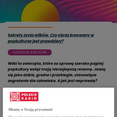
Sekrety życia wilków. Czy obraz kreowany w
popkulturze jest prawdziwy?
6/24/2026, 9:39:00 AM
Wilki to zwierzęta, które za sprawą szeroko pojętej
popkultury wciąż mają nienajlepszą renomę. Jawią
się jako dzikie, groźne i przebiegłe, stanowiące
zagrożenie dla człowieka. A jak jest naprawdę?
Dbamy o Twoją prywatność
My i nasi
5
partnerzy przechowujemy lub uzyskujemy dostęp do informacji na