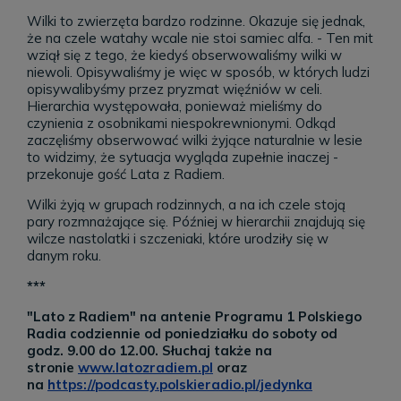
Wilki to zwierzęta bardzo rodzinne. Okazuje się jednak,
że na czele watahy wcale nie stoi samiec alfa. - Ten mit
wziął się z tego, że kiedyś obserwowaliśmy wilki w
niewoli. Opisywaliśmy je więc w sposób, w których ludzi
opisywalibyśmy przez pryzmat więźniów w celi.
Hierarchia występowała, ponieważ mieliśmy do
czynienia z osobnikami niespokrewnionymi. Odkąd
zaczęliśmy obserwować wilki żyjące naturalnie w lesie
to widzimy, że sytuacja wygląda zupełnie inaczej -
przekonuje gość Lata z Radiem.
Wilki żyją w grupach rodzinnych, a na ich czele stoją
pary rozmnażające się. Później w hierarchii znajdują się
wilcze nastolatki i szczeniaki, które urodziły się w
danym roku.
***
"Lato z Radiem" na antenie Programu 1 Polskiego
Radia codziennie od poniedziałku do soboty od
godz. 9.00 do 12.00. Słuchaj także na
stronie
www.latozradiem.pl
oraz
na
https://podcasty.polskieradio.pl/jedynka