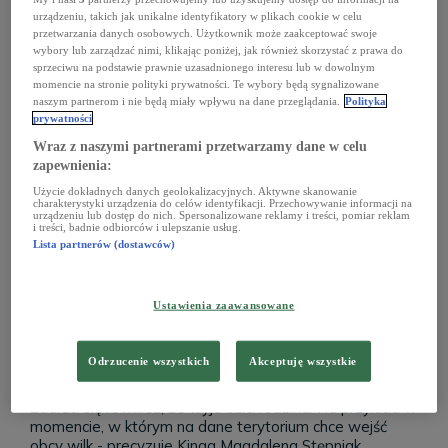
urządzeniu, takich jak unikalne identyfikatory w plikach cookie w celu
przetwarzania danych osobowych. Użytkownik może zaakceptować swoje
wybory lub zarządzać nimi, klikając poniżej, jak również skorzystać z prawa do
sprzeciwu na podstawie prawnie uzasadnionego interesu lub w dowolnym
momencie na stronie polityki prywatności. Te wybory będą sygnalizowane
naszym partnerom i nie będą miały wpływu na dane przeglądania.
Polityka
prywatności
Wraz z naszymi partnerami przetwarzamy dane w celu
zapewnienia:
Użycie dokładnych danych geolokalizacyjnych. Aktywne skanowanie
charakterystyki urządzenia do celów identyfikacji. Przechowywanie informacji na
urządzeniu lub dostęp do nich. Spersonalizowane reklamy i treści, pomiar reklam
Czy wilki wyją do księżyca?
i treści, badnie odbiorców i ulepszanie usług.
Lista partnerów (dostawców)
To jeden z najpopularniejszych motywów
wykorzystywanych w bajkach, filmach i szeroko pojętej
popkulturze. Okazuje się, że wilki wyć rzeczywiście lubią,
Ustawienia zaawansowane
ale księżyc ma z tym niewiele wspólnego. - Wilki
komunikują się w ten sposób, a głównie wyją w obrębie
swojej grupy rodzinnej. W ten sposób rodzice
Odrzucenie wszystkich
Akceptuję wszystkie
sygnalizują np., że upolowali obiad. W ten sposób
również szczenię sygnalizuje, że się zgubiło w lesie.
Zdarza się również, że wyje cała rodzina. Na przykład w
momencie, w którym na dane terytorium chce wejść
obcy wilk - precyzuje
Kinga Magdalena Stępniak.