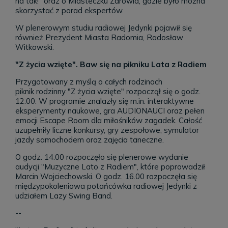
na tak!” oraz o Miasteczku Zdrowia, gdzie było można
skorzystać z porad ekspertów.
W plenerowym studiu radiowej Jedynki pojawił się
również Prezydent Miasta Radomia, Radosław
Witkowski.
"Z życia wzięte". Baw się na pikniku Lata z Radiem
Przygotowany z myślą o całych rodzinach
piknik rodzinny "Z życia wzięte" rozpoczął się o godz.
12.00. W programie znalazły się m.in. interaktywne
eksperymenty naukowe, gra AUDIONAUCI oraz pełen
emocji Escape Room dla miłośników zagadek. Całość
uzupełniły liczne konkursy, gry zespołowe, symulator
jazdy samochodem oraz zajęcia taneczne.
O godz. 14.00 rozpoczęło się plenerowe wydanie
audycji "Muzyczne Lato z Radiem", które poprowadził
Marcin Wojciechowski. O godz. 16.00 rozpoczęła się
międzypokoleniowa potańcówka radiowej Jedynki z
udziałem Lazy Swing Band.
--