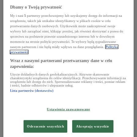
Dbamy o Twoją prywatność
My i nasi
5
partnerzy przechowujemy lub uzyskujemy dostęp do informacji na
urządzeniu, takich jak unikalne identyfikatory w plikach cookie w celu
przetwarzania danych osobowych. Użytkownik może zaakceptować swoje
wybory lub zarządzać nimi, klikając poniżej, jak również skorzystać z prawa do
sprzeciwu na podstawie prawnie uzasadnionego interesu lub w dowolnym
momencie na stronie polityki prywatności. Te wybory będą sygnalizowane
naszym partnerom i nie będą miały wpływu na dane przeglądania.
Polityka
prywatności
Wraz z naszymi partnerami przetwarzamy dane w celu
zapewnienia:
Polskie Radio zaprosiło do wspólnego świętowania
Użycie dokładnych danych geolokalizacyjnych. Aktywne skanowanie
charakterystyki urządzenia do celów identyfikacji. Przechowywanie informacji na
lata w Radomiu. Już od godziny 9.00 plac przy ul.
urządzeniu lub dostęp do nich. Spersonalizowane reklamy i treści, pomiar reklam
i treści, badnie odbiorców i ulepszanie usług.
Bulwarowej stał się miejscem plenerowego wydania
Lista partnerów (dostawców)
kultowej audycji Lato z Radiem, którą poprowadzili
Roman Czejarek i Dagmara Kowalska.
O czym powiemy w Lecie z Radiem?
Ustawienia zaawansowane
Była to druga plenerowa audycja tegorocznej
wakacyjnej trasy oraz kolejny przystanek koncertowego
Odrzucenie wszystkich
Akceptuję wszystkie
projektu Lata z Radiem i Telewizją Polską. W sobotniej
audycji rozmawialiśmy m.in. o adopcji psów i jej