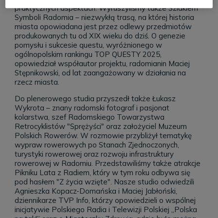
praktycznych aspektach. Wyruszyliśmy także Szlakiem
Symboli Radomia – niezwykłą trasą, na której historia
miasta opowiadana jest przez odlewy przedmiotów
produkowanych tu od XIX wieku do dziś. O genezie
pomysłu i sukcesie questu, wyróżnionego w
ogólnopolskim rankingu TOP QUESTY 2025,
opowiedział współautor projektu, radomianin Maciej
Stępnikowski, od lat zaangażowany w działania na
rzecz miasta.
Do plenerowego studia przyszedł także Łukasz
Wykrota – znany radomski fotograf i pasjonat
kolarstwa, szef Radomskiego Towarzystwa
Retrocyklistów "Sprężyści" oraz założyciel Muzeum
Polskich Rowerów. W rozmowie przybliżył tematykę
wypraw rowerowych po Stanach Zjednoczonych,
turystyki rowerowej oraz rozwoju infrastruktury
rowerowej w Radomiu. Przedstawiliśmy także atrakcje
Pikniku Lata z Radiem, który w tym roku odbywa się
pod hasłem "Z życia wzięte". Nasze studio odwiedzili
Agnieszka Kopacz-Domańska i Maciej Jabłoński,
dziennikarze TVP Info, którzy opowiedzieli o wspólnej
inicjatywie Polskiego Radia i Telewizji Polskiej „Polska