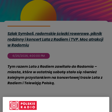
Szlak Symboli, radomskie ścieżki rowerowe, piknik
rodzinny i koncert Lata z Radiem i TVP. Moc atrakcji
w Radomiu
6/25/2026, 4:00:00 PM
Tym razem Lato z Radiem zawitało do Radomia –
miasta, które w ostatnią sobotę stało się również
kolejnym przystankiem na koncertowej trasie Lata z
Radiem i Telewizją Polską.