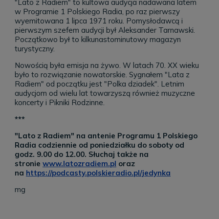
"Lato z Radiem" to kultowa audycja nadawana latem
w Programie 1 Polskiego Radia, po raz pierwszy
wyemitowana 1 lipca 1971 roku. Pomysłodawcą i
pierwszym szefem audycji był Aleksander Tarnawski.
Początkowo był to kilkunastominutowy magazyn
turystyczny.
Nowością była emisja na żywo. W
latach 70. XX wieku
było to rozwiązanie nowatorskie. Sygnałem "Lata z
Radiem" od początku jest "Polka dziadek". Letnim
audycjom od wielu lat towarzyszą również muzyczne
koncerty i Pikniki Rodzinne.
***
"Lato z Radiem" na antenie Programu 1 Polskiego
Radia codziennie od poniedziałku do soboty od
godz. 9.00 do 12.00. Słuchaj także na
stronie
www.latozradiem.pl
oraz
na
https://podcasty.polskieradio.pl/jedynka
mg