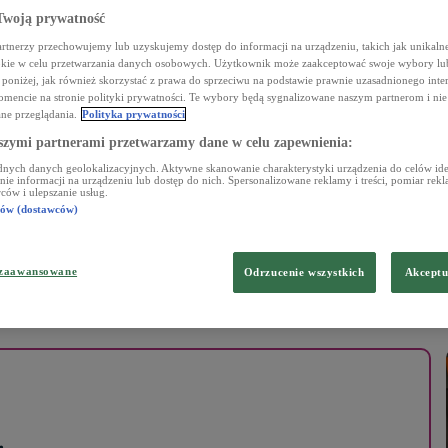
woją prywatność
rtnerzy przechowujemy lub uzyskujemy dostęp do informacji na urządzeniu, takich jak unikalne
okie w celu przetwarzania danych osobowych. Użytkownik może zaakceptować swoje wybory lu
c poniżej, jak również skorzystać z prawa do sprzeciwu na podstawie prawnie uzasadnionego inte
encie na stronie polityki prywatności. Te wybory będą sygnalizowane naszym partnerom i nie
ne przeglądania.
Polityka prywatności
szymi partnerami przetwarzamy dane w celu zapewnienia:
Ń
KONCERTY
HISTORIA JEDNEJ PIOSENKI
KONKURSY
nych danych geolokalizacyjnych. Aktywne skanowanie charakterystyki urządzenia do celów iden
e informacji na urządzeniu lub dostęp do nich. Spersonalizowane reklamy i treści, pomiar reklam
ców i ulepszanie usług.
RADIEM
rów (dostawców)
 zaawansowane
Odrzucenie wszystkich
Akceptu