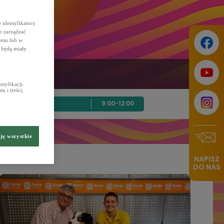
 identyfikatory
b zarządzać
resu lub w
 będą miały
tyfikacji.
 i treści,
9:00-12:00
ję wszystkie
NAPISZ
DO NAS