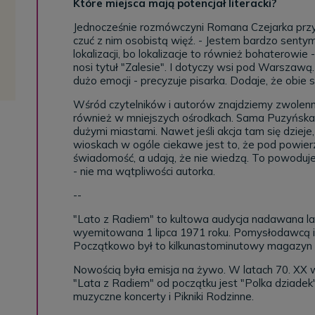
Które miejsca mają potencjał literacki?
Jednocześnie rozmówczyni Romana Czejarka przyzn
czuć z nim osobistą więź. - Jestem bardzo sent
lokalizacji, bo lokalizacje to również bohaterowi
nosi tytuł "Zalesie". I dotyczy wsi pod Warszawą
dużo emocji - precyzuje pisarka. Dodaje, że obie s
Wśród czytelników i autorów znajdziemy zwolen
również w mniejszych ośrodkach. Sama Puzyńska 
dużymi miastami. Nawet jeśli akcja tam się dziej
wioskach w ogóle ciekawe jest to, że pod powierz
świadomość, a udają, że nie wiedzą. To powoduje
- nie ma wątpliwości autorka.
--
"Lato z Radiem" to kultowa audycja nadawana la
wyemitowana 1 lipca 1971 roku. Pomysłodawcą i 
Początkowo był to kilkunastominutowy magazyn t
Nowością była emisja na żywo. W
latach 70. XX 
"Lata z Radiem" od początku jest "Polka dziadek
muzyczne koncerty i Pikniki Rodzinne.