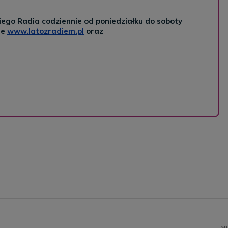
ego Radia codziennie od poniedziałku do soboty
ie
www.latozradiem.pl
oraz