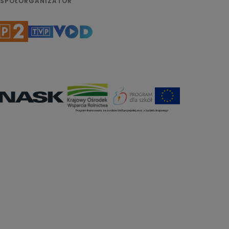
SPÓŁORGANIZATOR
Program finansowany ze środków Unii Europejskiej oraz z budżetu krajowego