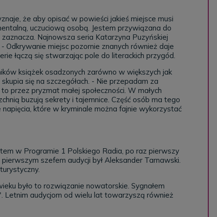
aje, że aby opisać w powieści jakieś miejsce musi
ymentalną, uczuciową osobą. Jestem przywiązana do
e - zaznacza. Najnowsza seria Katarzyna Puzyńskiej
. - Odkrywanie miejsc pozornie znanych również daje
erie łączą się stwarzając pole do literackich przygód.
ników książek osadzonych zarówno w większych jak
skupia się na szczegółach. - Nie przepadam za
e, to przez pryzmat małej społeczności. W małych
chnią buzują sekrety i tajemnice. Część osób ma tego
 napięcia, które w kryminale można fajnie wykorzystać
tem w Programie 1 Polskiego Radia, po raz pierwszy
pierwszym szefem audycji był Aleksander Tarnawski.
urystyczny.
wieku było to rozwiązanie nowatorskie. Sygnałem
". Letnim audycjom od wielu lat towarzyszą również