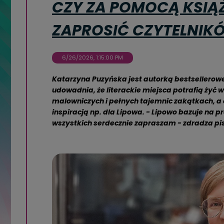
CZY ZA POMOCĄ KSIĄŻ
ZAPROSIĆ CZYTELNIK
6/26/2026, 1:15:00 PM
Katarzyna Puzyńska jest autorką bestsellerowej
udowadnia, że literackie miejsca potrafią żyć
malowniczych i pełnych tajemnic zakątkach, a 
inspiracją np. dla Lipowa. - Lipowo bazuje na 
wszystkich serdecznie zapraszam - zdradza pi