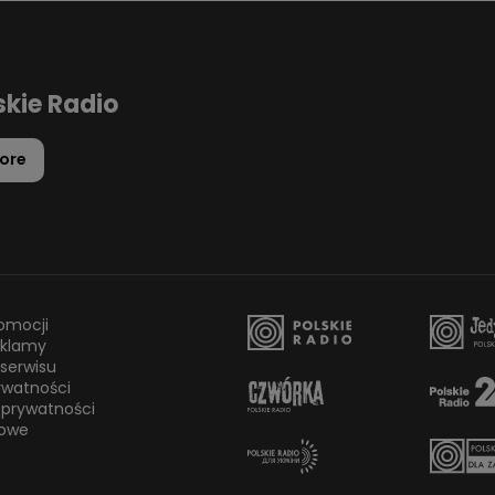
skie Radio
ore
omocji
eklamy
serwisu
rywatności
 prywatności
owe