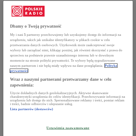
Dbamy o Twoją prywatność
My i nasi
5
partnerzy przechowujemy lub uzyskujemy dostęp do informacji na
urządzeniu, takich jak unikalne identyfikatory w plikach cookie w celu
przetwarzania danych osobowych. Użytkownik może zaakceptować swoje
wybory lub zarządzać nimi, klikając poniżej, jak również skorzystać z prawa do
sprzeciwu na podstawie prawnie uzasadnionego interesu lub w dowolnym
momencie na stronie polityki prywatności. Te wybory będą sygnalizowane
naszym partnerom i nie będą miały wpływu na dane przeglądania.
Polityka
prywatności
Wraz z naszymi partnerami przetwarzamy dane w celu
zapewnienia:
Użycie dokładnych danych geolokalizacyjnych. Aktywne skanowanie
Charytatywny rajd dla dzieci
charakterystyki urządzenia do celów identyfikacji. Przechowywanie informacji na
urządzeniu lub dostęp do nich. Spersonalizowane reklamy i treści, pomiar reklam
To już czwarta edycja akcji. Jej celem jest zbiórka
i treści, badnie odbiorców i ulepszanie usług.
Lista partnerów (dostawców)
pieniędzy dla dzieci poszkodowanych w wypadkach
drogowych oraz promowanie bezpiecznych zachowań
na drogach. Do tej pory dzięki wyprawom udało się
zebrać już 13 mln zł.
Ustawienia zaawansowane