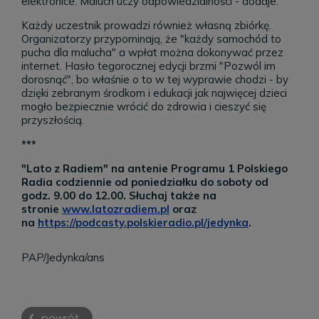
elektronice. Maluch uczy odpowiedzialności - dodaje.
Każdy uczestnik prowadzi również własną zbiórkę.
Organizatorzy przypominają, że "każdy samochód to
pucha dla malucha" a wpłat można dokonywać przez
internet. Hasło tegorocznej edycji brzmi "Pozwól im
dorosnąć", bo właśnie o to w tej wyprawie chodzi - by
dzięki zebranym środkom i edukacji jak najwięcej dzieci
mogło bezpiecznie wrócić do zdrowia i cieszyć się
przyszłością.
***
"Lato z Radiem" na antenie Programu 1 Polskiego
Radia codziennie od poniedziałku do soboty od
godz. 9.00 do 12.00. Słuchaj także na
stronie
www.latozradiem.pl
oraz
na
https://podcasty.polskieradio.pl/jedynka
.
PAP/Jedynka/ans
powrót