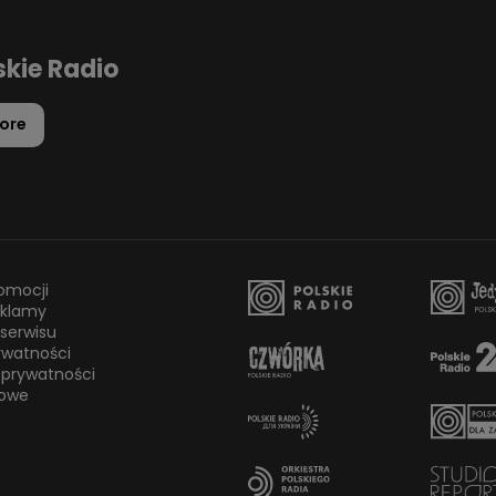
skie Radio
ore
omocji
eklamy
serwisu
rywatności
 prywatności
owe