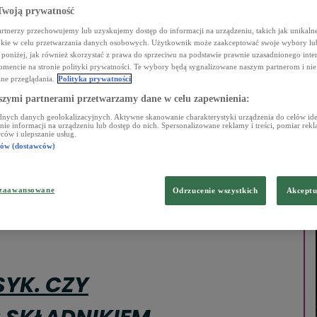
woją prywatność
rtnerzy przechowujemy lub uzyskujemy dostęp do informacji na urządzeniu, takich jak unikalne
okie w celu przetwarzania danych osobowych. Użytkownik może zaakceptować swoje wybory lu
c poniżej, jak również skorzystać z prawa do sprzeciwu na podstawie prawnie uzasadnionego inte
encie na stronie polityki prywatności. Te wybory będą sygnalizowane naszym partnerom i nie
ne przeglądania.
Polityka prywatności
szymi partnerami przetwarzamy dane w celu zapewnienia:
Ń
KONCERTY
HISTORIA JEDNEJ PIOSENKI
KONKURSY
nych danych geolokalizacyjnych. Aktywne skanowanie charakterystyki urządzenia do celów iden
e informacji na urządzeniu lub dostęp do nich. Spersonalizowane reklamy i treści, pomiar reklam
ców i ulepszanie usług.
rów (dostawców)
 zaawansowane
Odrzucenie wszystkich
Akceptu
YK. CZY