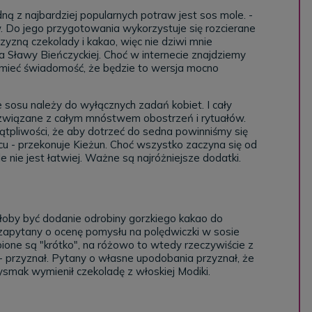
ną z najbardziej popularnych potraw jest sos mole. -
. Do jego przygotowania wykorzystuje się rozcierane
zyzną czekolady i kakao, więc nie dziwi mnie
 Sławy Bieńczyckiej. Choć w internecie znajdziemy
mieć świadomość, że będzie to wersja mocno
sosu należy do wyłącznych zadań kobiet. I cały
 związane z całym mnóstwem obostrzeń i rytuałów.
pliwości, że aby dotrzeć do sedna powinniśmy się
u - przekonuje Kieżun. Choć wszystko zaczyna się od
e nie jest łatwiej. Ważne są najróżniejsze dodatki.
oby być dodanie odrobiny gorzkiego kakao do
zapytany o ocenę pomysłu na polędwiczki w sosie
ione są "krótko", na różowo to wtedy rzeczywiście z
- przyznał. Pytany o własne upodobania przyznał, że
rzysmak wymienił czekoladę z włoskiej Modiki.