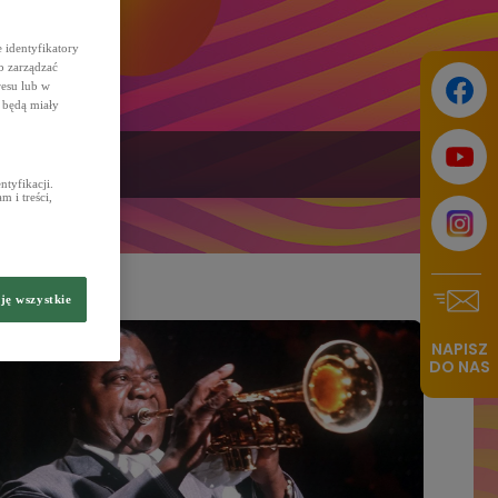
 identyfikatory
b zarządzać
resu lub w
 będą miały
tyfikacji.
 i treści,
ję wszystkie
NAPISZ
DO NAS