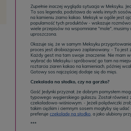
Zupełnie inaczej wygląda sytuacja w Meksyku. Jed
To sos legenda, podstawa do wielu innych sosów
na kamieniu ziarno kakao. Meksyk w ogóle jest ojc
popularność tych produktów - wskazuje rozmówca
wiele przepisów na wspomniane "mole", musimy 
uproszczona.
Okazuje się, że w samym Meksyku przygotowanie 
proces jest drobiazgowo zaplanowany. - To jest
Każdy gest ma tam swoje znaczenie. Nie mam wąt
wybrać do Meksyku i spróbować go tam na miejsc
roztarcia ziaren kakao na kamieniach, później wcal
Gotowy sos najczęściej dodaje się do mięs.
Czekolada na słodko, czy na gorzko?
Gość Jedynki przyznał, że dobrym pomysłem mogł
typowego węgierskiego gulaszu. Został również 
czekoladowo-wiśniowym. - Jeżeli polędwiczki zrob
takim ciężkim i ciemnym sosem mogłyby się udać 
preferuje
czekoladę na słodko
, a jako ulubiony p
***