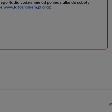
ego Radia codziennie od poniedziałku do soboty
ie
www.latozradiem.pl
oraz
W