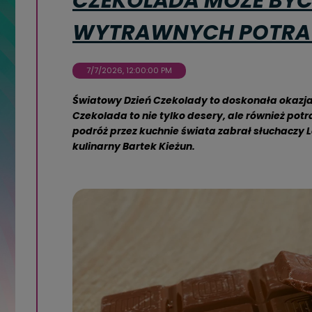
CZEKOLADA MOŻE BYĆ
WYTRAWNYCH POTR
7/7/2026, 12:00:00 PM
Światowy Dzień Czekolady to doskonała okazja
Czekolada to nie tylko desery, ale również po
podróż przez kuchnie świata zabrał słuchaczy L
kulinarny Bartek Kieżun.