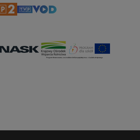
Program finansowany ze środków Unii Europejskiej oraz z budżetu krajowego