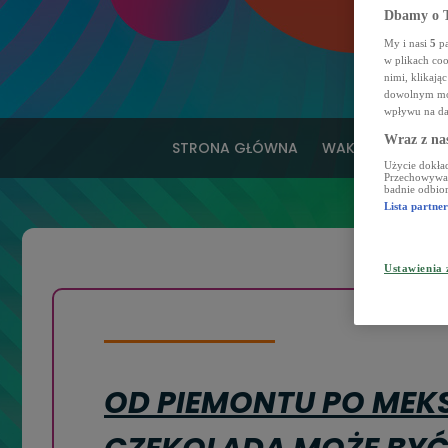
Dbamy o T
My i nasi
5
pa
w plikach co
nimi, klikają
dowolnym mom
wpływu na da
Wraz z na
STRONA GŁÓWNA
WAKACJE MARZE
Użycie dokład
Przechowywani
badnie odbior
Lista partne
Ustawienia
OD PIEMONTU PO MEKS