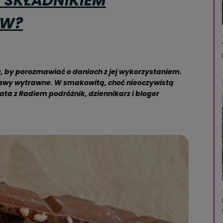
 SKŁADNIKIEM
AW?
, by porozmawiać o daniach z jej wykorzystaniem.
trawy wytrawne. W smakowitą, choć nieoczywistą
ata z Radiem podróżnik, dziennikarz i bloger