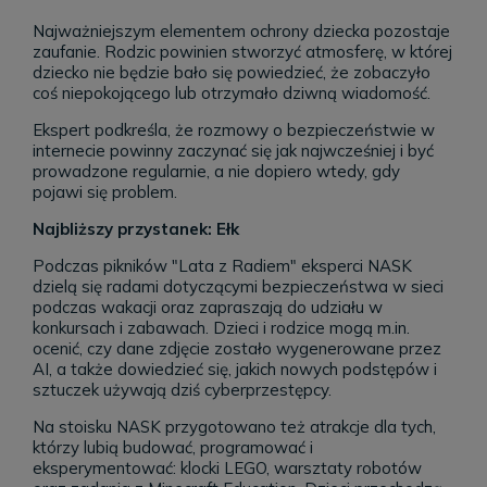
Najważniejszym elementem ochrony dziecka pozostaje
zaufanie. Rodzic powinien stworzyć atmosferę, w której
dziecko nie będzie bało się powiedzieć, że zobaczyło
coś niepokojącego lub otrzymało dziwną wiadomość.
Ekspert podkreśla, że rozmowy o bezpieczeństwie w
internecie powinny zaczynać się jak najwcześniej i być
prowadzone regularnie, a nie dopiero wtedy, gdy
pojawi się problem.
Najbliższy przystanek: Ełk
Podczas pikników "Lata z Radiem" eksperci NASK
dzielą się radami dotyczącymi bezpieczeństwa w sieci
podczas wakacji oraz zapraszają do udziału w
konkursach i zabawach. Dzieci i rodzice mogą m.in.
ocenić, czy dane zdjęcie zostało wygenerowane przez
AI, a także dowiedzieć się, jakich nowych podstępów i
sztuczek używają dziś cyberprzestępcy.
Na stoisku NASK przygotowano też atrakcje dla tych,
którzy lubią budować, programować i
eksperymentować: klocki LEGO, warsztaty robotów