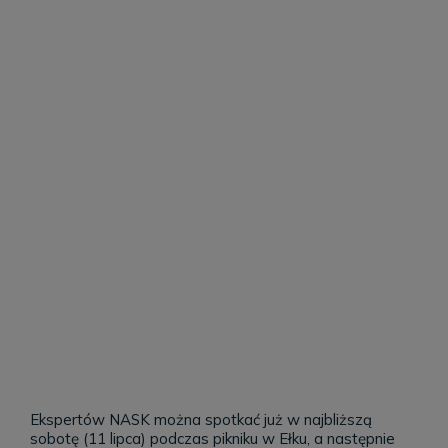
Ekspertów NASK można spotkać już w najbliższą
sobotę (11 lipca) podczas pikniku w Ełku, a następnie