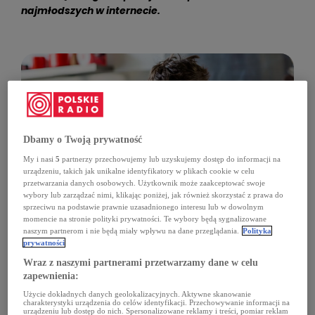
najmłodszych w internecie.
Dbamy o Twoją prywatność
My i nasi
5
partnerzy przechowujemy lub uzyskujemy dostęp do informacji na
urządzeniu, takich jak unikalne identyfikatory w plikach cookie w celu
przetwarzania danych osobowych. Użytkownik może zaakceptować swoje
wybory lub zarządzać nimi, klikając poniżej, jak również skorzystać z prawa do
sprzeciwu na podstawie prawnie uzasadnionego interesu lub w dowolnym
momencie na stronie polityki prywatności. Te wybory będą sygnalizowane
naszym partnerom i nie będą miały wpływu na dane przeglądania.
Polityka
prywatności
Wraz z naszymi partnerami przetwarzamy dane w celu
zapewnienia:
Jak mówi w audycji "Lato z Radiem" w radiowej
Użycie dokładnych danych geolokalizacyjnych. Aktywne skanowanie
charakterystyki urządzenia do celów identyfikacji. Przechowywanie informacji na
Jedynce Arkadiusz Michałowski z NASK, nie chodzi o to,
urządzeniu lub dostęp do nich. Spersonalizowane reklamy i treści, pomiar reklam