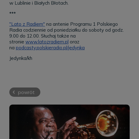
w
Lublinie i Białych Błotach.
***
"Lato z Radiem"
na antenie Programu 1 Polskiego
Radia codziennie od poniedziałku do soboty od godz.
9.00 do 12.00. Słuchaj także na
stronie
www.latozradiem.pl
oraz
na
podcasty.polskieradio.pl/jedynka
Jedynka/kh
powrót