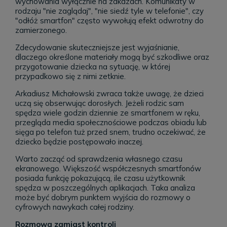
wychowania wyłącznie na zakazach. Komunikaty w
rodzaju "nie zaglądaj", "nie siedź tyle w telefonie", czy
"odłóż smartfon" często wywołują efekt odwrotny do
zamierzonego.
Zdecydowanie skuteczniejsze jest wyjaśnianie,
dlaczego określone materiały mogą być szkodliwe oraz
przygotowanie dziecka na sytuację, w której
przypadkowo się z nimi zetknie.
Arkadiusz Michałowski
zwraca także uwagę, że dzieci
uczą się obserwując dorosłych. Jeżeli rodzic sam
spędza wiele godzin dziennie ze smartfonem w ręku,
przegląda media społecznościowe podczas obiadu lub
sięga po telefon tuż przed snem, trudno oczekiwać, że
dziecko będzie postępowało inaczej.
Warto zacząć od sprawdzenia własnego czasu
ekranowego. Większość współczesnych smartfonów
posiada funkcję pokazującą, ile czasu użytkownik
spędza w poszczególnych aplikacjach. Taka analiza
może być dobrym punktem wyjścia do rozmowy o
cyfrowych nawykach całej rodziny.
Rozmowa zamiast kontroli