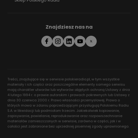
Sklep Polskiego Radia
Znajdziesz nas na
Treści, znajdujące się w serwisie polskieradio.pl, w tym wszystkie
materiały i ich części oraz poszczególne elementy samego serwisu
mają charakter utworów lub wytworów objętych ochroną Ustawy z dnia
4 lutego 1994 r. o prawie autorskim i prawach pokrewnych lub Ustawy z
dnia 30 czerwca 2000 r. Prawo własności przemysłowej. Prawa o
których mowa w zdaniu poprzedzającym przysługują Polskiemu Radiu
S.A. w likwidacji lub podmiotom trzecim. Jakiekolwiek kopiowanie,
zapisywanie, powielanie, reprodukowanie oraz rozpowszechnianie
materiałów zamieszczonych w serwisie, zarówno w części, jak i w
całości jest zabronione bez uprzedniej pisemnej zgody uprawnionego.